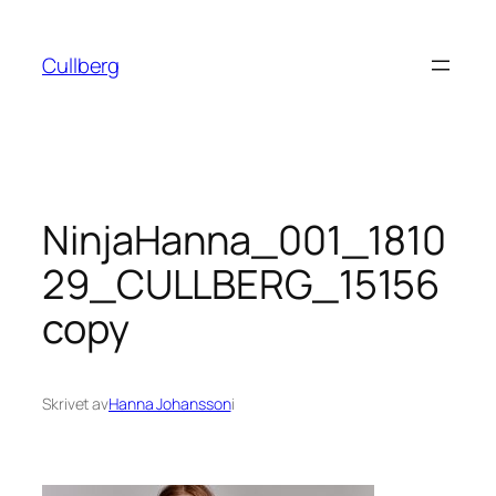
Hoppa
till
Cullberg
innehåll
NinjaHanna_001_1810
29_CULLBERG_15156
copy
Skrivet av
Hanna Johansson
i