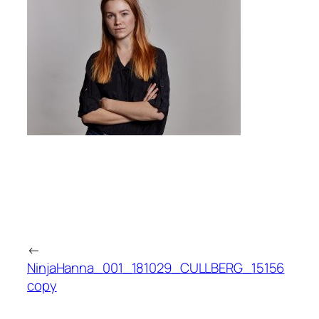
←
NinjaHanna_001_181029_CULLBERG_15156
copy