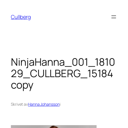
Hoppa
till
Cullberg
innehåll
NinjaHanna_001_1810
29_CULLBERG_15184
copy
Skrivet av
Hanna Johansson
i