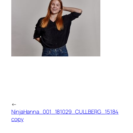
←
NinjaHanna_001_181029_CULLBERG_15184
copy