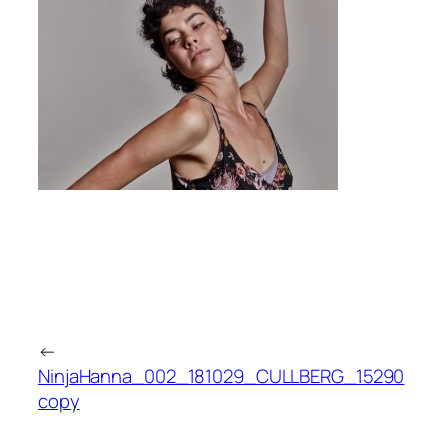
←
NinjaHanna_002_181029_CULLBERG_15290
copy