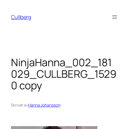
Hoppa
till
Cullberg
innehåll
NinjaHanna_002_181
029_CULLBERG_1529
0 copy
Skrivet av
Hanna Johansson
i