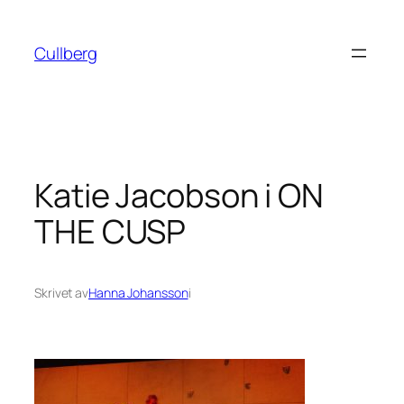
Hoppa
till
Cullberg
innehåll
Katie Jacobson i ON
THE CUSP
Skrivet av
Hanna Johansson
i