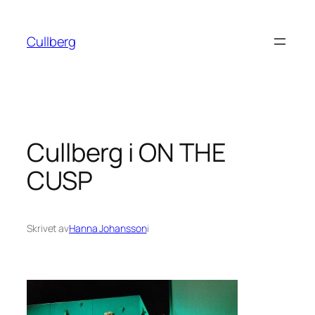
Hoppa
till
Cullberg
innehåll
Cullberg i ON THE
CUSP
Skrivet av
Hanna Johansson
i