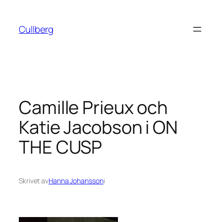
Hoppa
till
Cullberg
innehåll
Camille Prieux och
Katie Jacobson i ON
THE CUSP
Skrivet av
Hanna Johansson
i