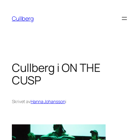
Hoppa
till
Cullberg
innehåll
Cullberg i ON THE
CUSP
Skrivet av
Hanna Johansson
i