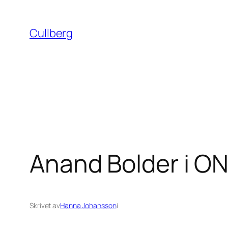
Hoppa
till
Cullberg
innehåll
Anand Bolder i O
Skrivet av
Hanna Johansson
i