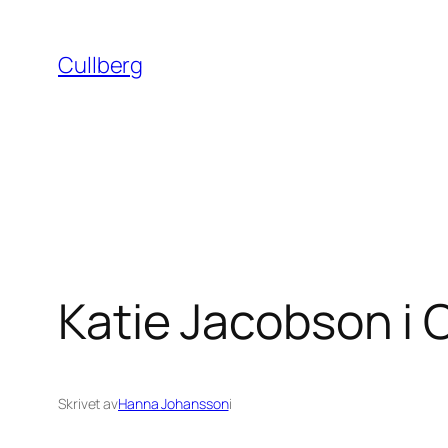
Hoppa
till
Cullberg
innehåll
Katie Jacobson i
Skrivet av
Hanna Johansson
i