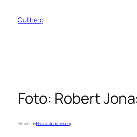
Hoppa
till
Cullberg
innehåll
Foto: Robert Jon
Skrivet av
Hanna Johansson
i