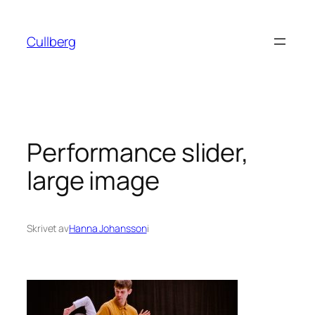
Hoppa
till
Cullberg
innehåll
Performance slider,
large image
Skrivet av
Hanna Johansson
i