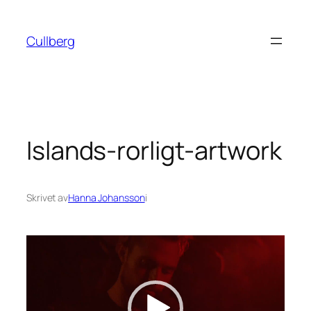
Hoppa
till
Cullberg
innehåll
Islands-rorligt-artwork
Skrivet av
Hanna Johansson
i
Videospelare