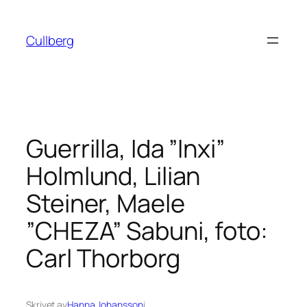
Hoppa
till
Cullberg
innehåll
Guerrilla, Ida ”Inxi”
Holmlund, Lilian
Steiner, Maele
”CHEZA” Sabuni, foto:
Carl Thorborg
Skrivet av
Hanna Johansson
i