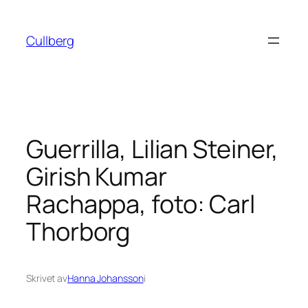
Hoppa
till
Cullberg
innehåll
Guerrilla, Lilian Steiner,
Girish Kumar
Rachappa, foto: Carl
Thorborg
Skrivet av
Hanna Johansson
i