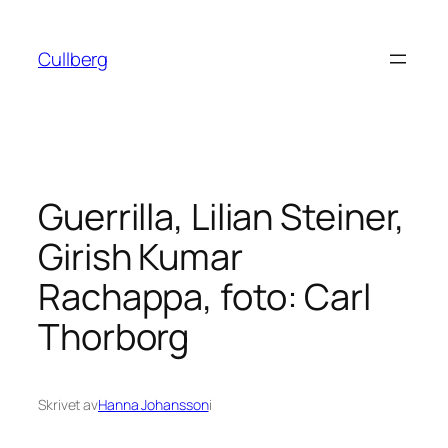
Hoppa
till
Cullberg
innehåll
Guerrilla, Lilian Steiner,
Girish Kumar
Rachappa, foto: Carl
Thorborg
Skrivet av
Hanna Johansson
i