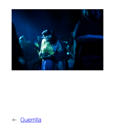
←
Guerrilla