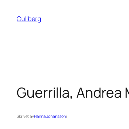
Hoppa
till
Cullberg
innehåll
Guerrilla, Andrea
Skrivet av
Hanna Johansson
i