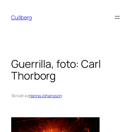
Hoppa
till
Cullberg
innehåll
Guerrilla, foto: Carl
Thorborg
Skrivet av
Hanna Johansson
i