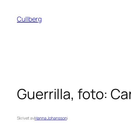
Hoppa
till
Cullberg
innehåll
Guerrilla, foto: C
Skrivet av
Hanna Johansson
i