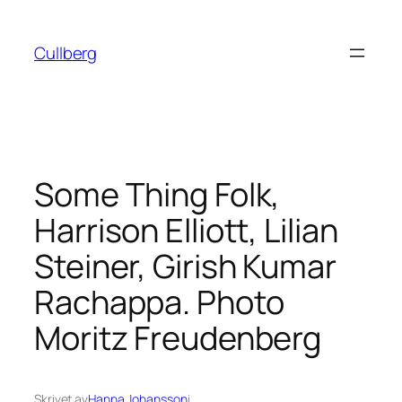
Hoppa
till
Cullberg
innehåll
Some Thing Folk,
Harrison Elliott, Lilian
Steiner, Girish Kumar
Rachappa. Photo
Moritz Freudenberg
Skrivet av
Hanna Johansson
i