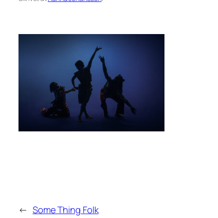
←
Some Thing Folk