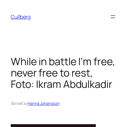
Hoppa
till
Cullberg
innehåll
While in battle I’m free,
never free to rest,
Foto: Ikram Abdulkadir
Skrivet av
Hanna Johansson
i