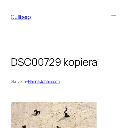
Hoppa
till
Cullberg
innehåll
DSC00729 kopiera
Skrivet av
Hanna Johansson
i