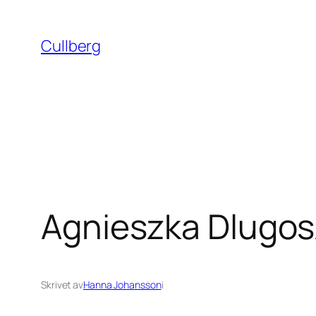
Hoppa
till
Cullberg
innehåll
Agnieszka Dlugos
Skrivet av
Hanna Johansson
i