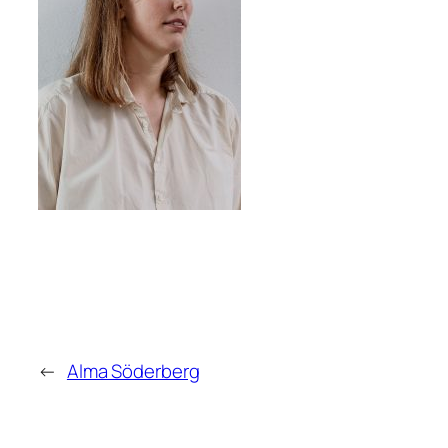
←
Alma Söderberg