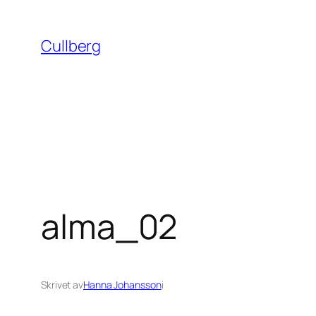
Hoppa
till
Cullberg
innehåll
alma_02
Skrivet av
Hanna Johansson
i