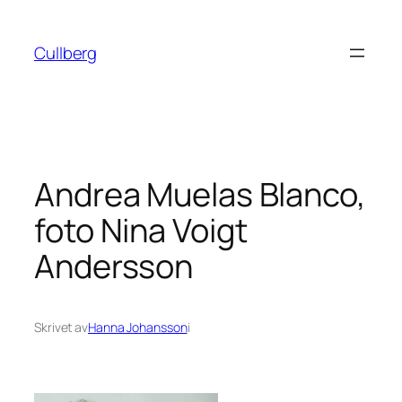
Hoppa
till
Cullberg
innehåll
Andrea Muelas Blanco,
foto Nina Voigt
Andersson
Skrivet av
Hanna Johansson
i