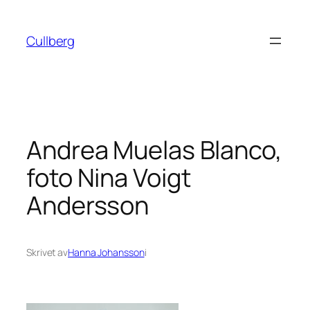
Hoppa
till
Cullberg
innehåll
Andrea Muelas Blanco,
foto Nina Voigt
Andersson
Skrivet av
Hanna Johansson
i