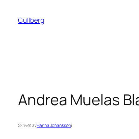
Hoppa
till
Cullberg
innehåll
Andrea Muelas Bla
Skrivet av
Hanna Johansson
i