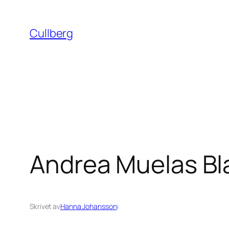
Hoppa
till
Cullberg
innehåll
Andrea Muelas Bla
Skrivet av
Hanna Johansson
i