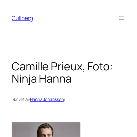
Hoppa
till
Cullberg
innehåll
Camille Prieux, Foto:
Ninja Hanna
Skrivet av
Hanna Johansson
i