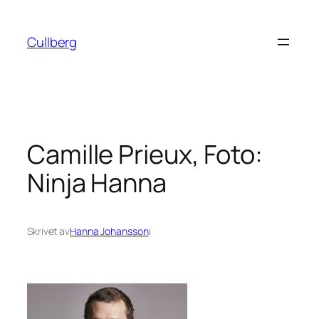
Hoppa
till
Cullberg
innehåll
Camille Prieux, Foto:
Ninja Hanna
Skrivet av
Hanna Johansson
i