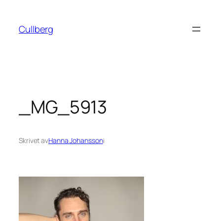
Hoppa
till
Cullberg
innehåll
_MG_5913
Skrivet av
Hanna Johansson
i