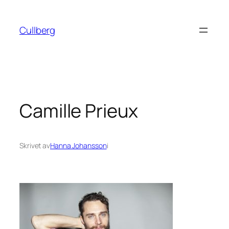
Hoppa
till
Cullberg
innehåll
Camille Prieux
Skrivet av
Hanna Johansson
i