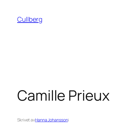
Hoppa
till
Cullberg
innehåll
Camille Prieux
Skrivet av
Hanna Johansson
i