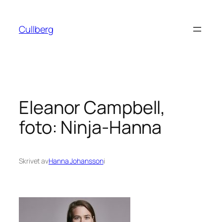
Hoppa
till
Cullberg
innehåll
Eleanor Campbell,
foto: Ninja-Hanna
Skrivet av
Hanna Johansson
i