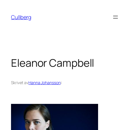
Hoppa
till
Cullberg
innehåll
Eleanor Campbell
Skrivet av
Hanna Johansson
i