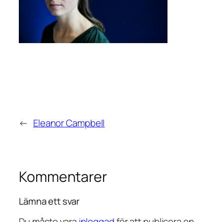
←
Eleanor Campbell
Kommentarer
Lämna ett svar
Du måste vara
inloggad
för att publicera en