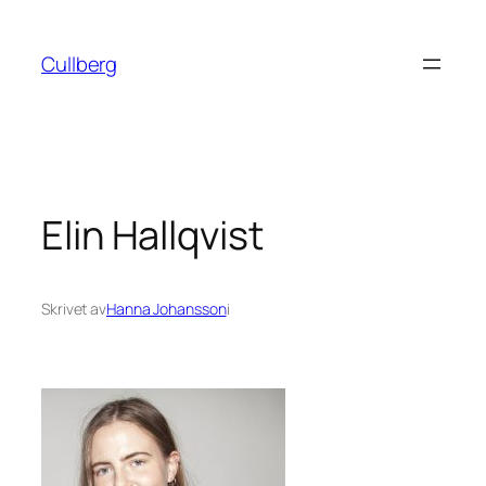
Hoppa
till
Cullberg
innehåll
Elin Hallqvist
Skrivet av
Hanna Johansson
i