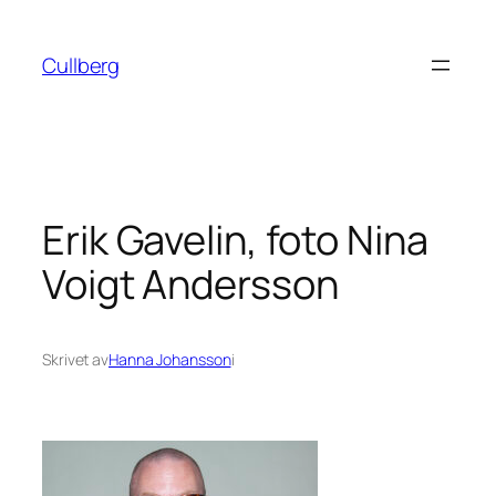
Hoppa
till
Cullberg
innehåll
Erik Gavelin, foto Nina
Voigt Andersson
Skrivet av
Hanna Johansson
i