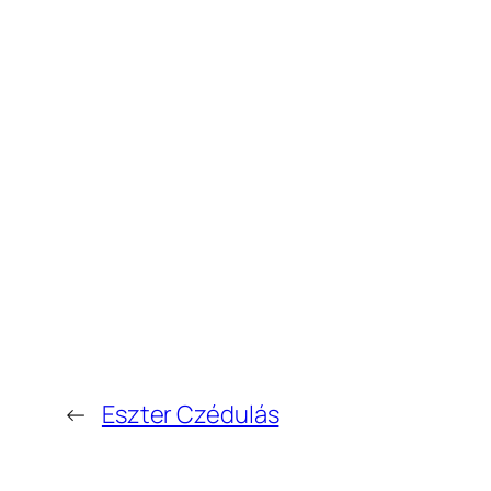
←
Eszter Czédulás