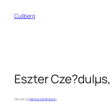
Hoppa
till
Cullberg
innehåll
Eszter Cze?dulµs,
Skrivet av
Hanna Johansson
i