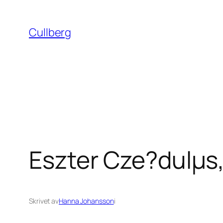
Hoppa
till
Cullberg
innehåll
Eszter Cze?dulµs,
Skrivet av
Hanna Johansson
i