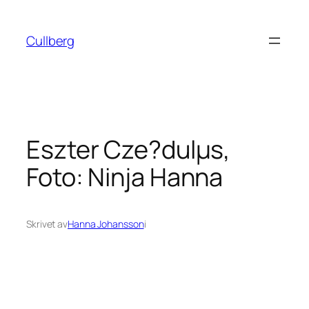
Hoppa
till
Cullberg
innehåll
Eszter Cze?dulµs,
Foto: Ninja Hanna
Skrivet av
Hanna Johansson
i