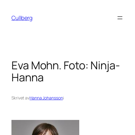
Hoppa
till
Cullberg
innehåll
Eva Mohn. Foto: Ninja-
Hanna
Skrivet av
Hanna Johansson
i