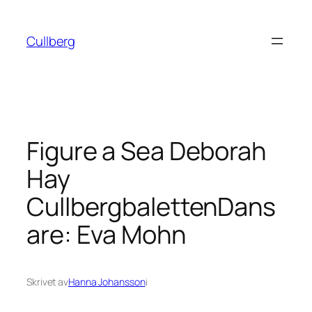
Hoppa
till
Cullberg
innehåll
Figure a Sea Deborah
Hay
CullbergbalettenDans
are: Eva Mohn
Skrivet av
Hanna Johansson
i