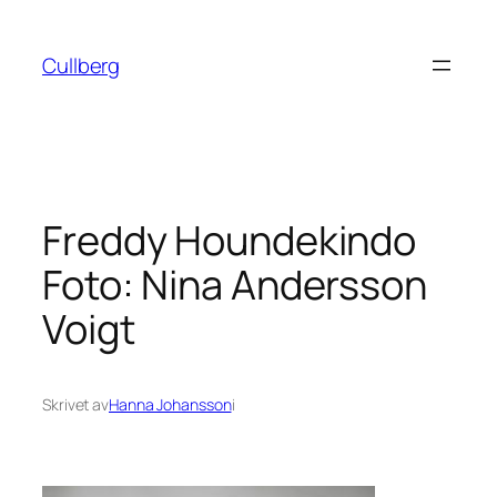
Hoppa
till
Cullberg
innehåll
Freddy Houndekindo
Foto: Nina Andersson
Voigt
Skrivet av
Hanna Johansson
i