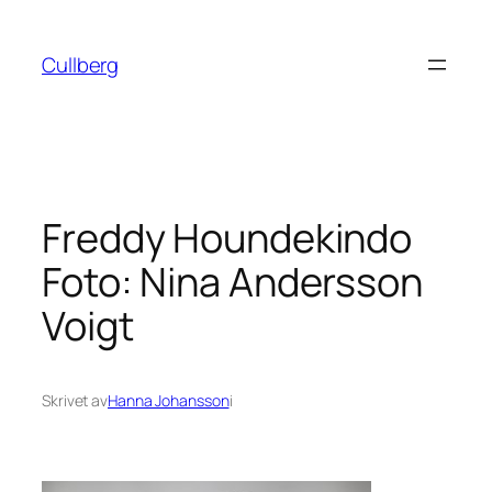
Hoppa
till
Cullberg
innehåll
Freddy Houndekindo
Foto: Nina Andersson
Voigt
Skrivet av
Hanna Johansson
i