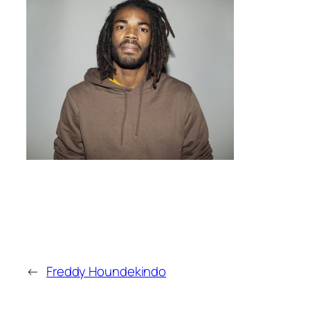
←
Freddy Houndekindo