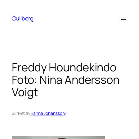
Hoppa
till
Cullberg
innehåll
Freddy Houndekindo
Foto: Nina Andersson
Voigt
Skrivet av
Hanna Johansson
i