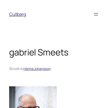
Hoppa
till
Cullberg
innehåll
gabriel Smeets
Skrivet av
Hanna Johansson
i