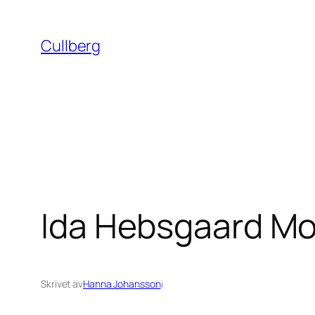
Hoppa
till
Cullberg
innehåll
Ida Hebsgaard Mo
Skrivet av
Hanna Johansson
i