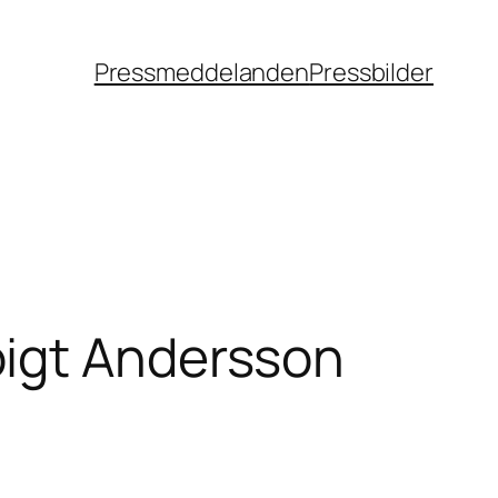
Pressmeddelanden
Pressbilder
oigt Andersson