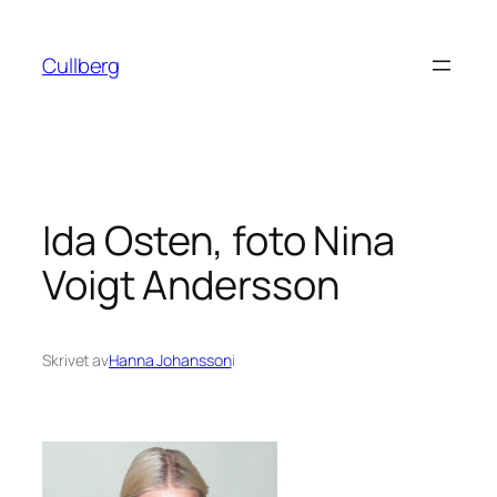
Hoppa
till
Cullberg
innehåll
Ida Osten, foto Nina
Voigt Andersson
Skrivet av
Hanna Johansson
i