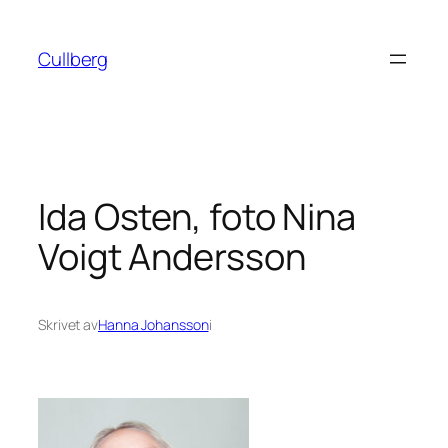
Hoppa
till
Cullberg
innehåll
Ida Osten, foto Nina
Voigt Andersson
Skrivet av
Hanna Johansson
i