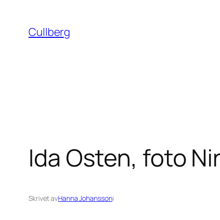
Hoppa
till
Cullberg
innehåll
Ida Osten, foto N
Skrivet av
Hanna Johansson
i